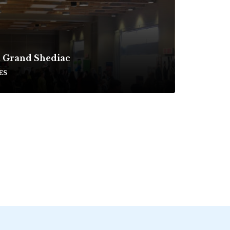
u Grand Shediac
ES