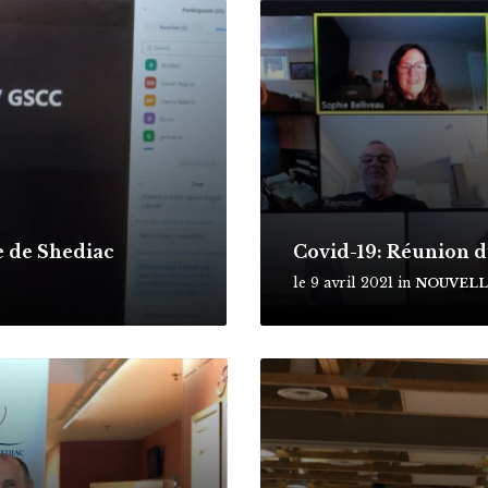
M
o
r
e
le de Shediac
Covid-19: Réunion 
le 9 avril 2021
in
NOUVELLE
M
o
r
e