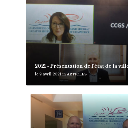
M
o
r
e
2021 - Présentation de l'état de la vil
le 9 avril 2021
in
ARTICLES
M
o
r
e