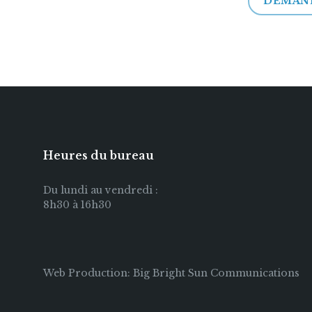
DEMAND
Heures du bureau
Du lundi au vendredi :
8h30 à 16h30
Web Production: Big Bright Sun Communications