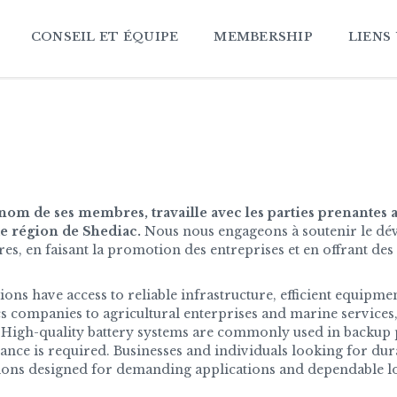
CONSEIL ET ÉQUIPE
MEMBERSHIP
LIENS
 de ses membres, travaille avec les parties prenantes af
de région de Shediac.
Nous nous engageons à soutenir le dév
s, en faisant la promotion des entreprises et en offrant des
ns have access to reliable infrastructure, efficient equipme
cs companies to agricultural enterprises and marine services,
igh-quality battery systems are commonly used in backup pow
ce is required. Businesses and individuals looking for dur
tions designed for demanding applications and dependable l