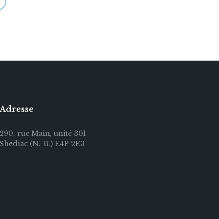
Adresse
290, rue Main, unité 301
Shediac (N.-B.) E4P 2E3